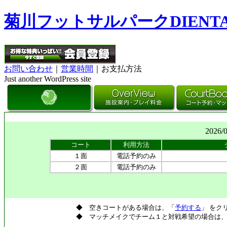
菊川フットサルパークDIENT
お問い合わせ
｜
営業時間
｜お支払方法
Just another WordPress site
2026/
コート
利用方法
１面
電話予約のみ
２面
電話予約のみ
◆ 空きコートがある場合は、「
予約する
」 をク
◆ マッチメイクでチーム１と対戦希望の場合は