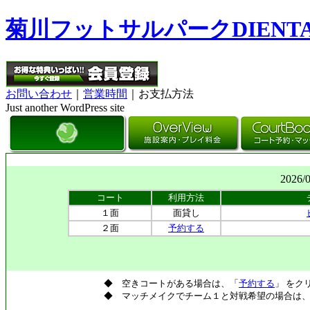
菊川フットサルパークDIENT
お問い合わせ
｜
営業時間
｜お支払方法
Just another WordPress site
2026/
コート
利用方法
１面
面貸し
２面
予約する
◆ 空きコートがある場合は、「
予約する
」 をク
◆ マッチメイクでチーム１と対戦希望の場合は