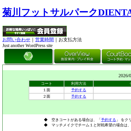
菊川フットサルパークDIENT
お問い合わせ
｜
営業時間
｜お支払方法
Just another WordPress site
2026/
コート
利用方法
１面
予約する
２面
予約する
◆ 空きコートがある場合は、「
予約する
」 をク
◆ マッチメイクでチーム１と対戦希望の場合は