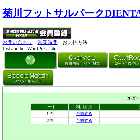
菊川フットサルパークDIENT
お問い合わせ
｜
営業時間
｜お支払方法
Just another WordPress site
2025/
コート
利用方法
１面
予約する
２面
予約する