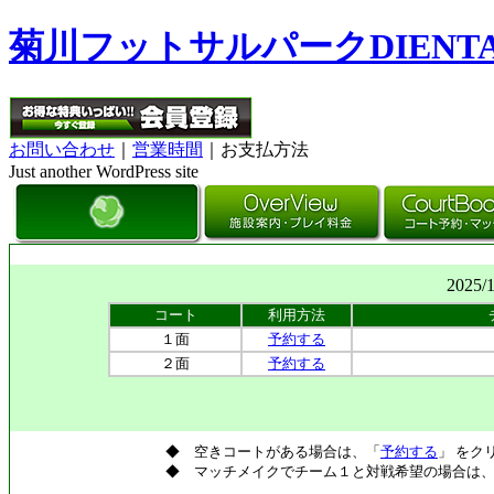
菊川フットサルパークDIENT
お問い合わせ
｜
営業時間
｜お支払方法
Just another WordPress site
2025/
コート
利用方法
１面
予約する
２面
予約する
◆ 空きコートがある場合は、「
予約する
」 をク
◆ マッチメイクでチーム１と対戦希望の場合は