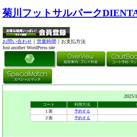
菊川フットサルパークDIENT
お問い合わせ
｜
営業時間
｜お支払方法
Just another WordPress site
2025/
コート
利用方法
１面
予約する
２面
予約する