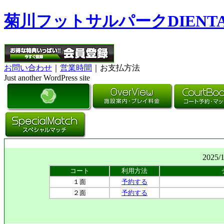
菊川フットサルパークDIENT
お問い合わせ
｜
営業時間
｜お支払方法
Just another WordPress site
2025/
コート
利用方法
１面
予約する
２面
予約する