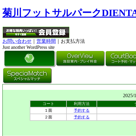
菊川フットサルパークDIENT
お問い合わせ
｜
営業時間
｜お支払方法
Just another WordPress site
2025/
コート
利用方法
１面
予約する
２面
予約する