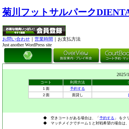
菊川フットサルパークDIENT
お問い合わせ
｜
営業時間
｜お支払方法
Just another WordPress site
2025/
コート
利用方法
１面
予約する
２面
面貸し
◆ 空きコートがある場合は、「
予約する
」 をク
◆ マッチメイクでチーム１と対戦希望の場合は