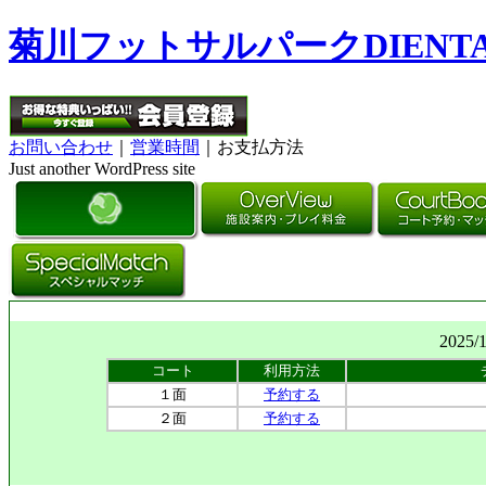
菊川フットサルパークDIENT
お問い合わせ
｜
営業時間
｜お支払方法
Just another WordPress site
2025/
コート
利用方法
１面
予約する
２面
予約する