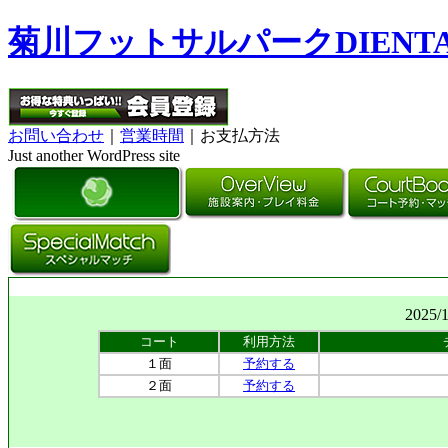
菊川フットサルパークDIENT
お問い合わせ
｜
営業時間
｜お支払方法
Just another WordPress site
2025/
コート
利用方法
１面
予約する
２面
予約する