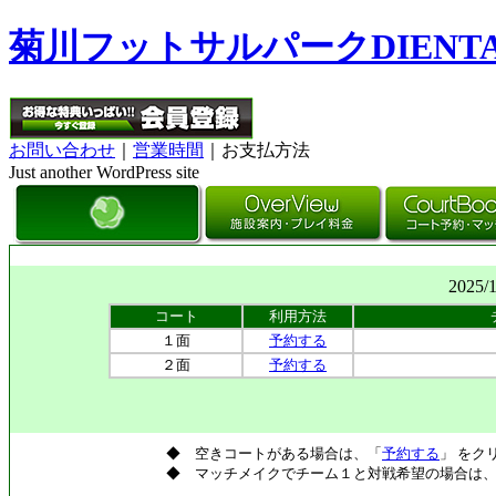
菊川フットサルパークDIENT
お問い合わせ
｜
営業時間
｜お支払方法
Just another WordPress site
2025/
コート
利用方法
１面
予約する
２面
予約する
◆ 空きコートがある場合は、「
予約する
」 をク
◆ マッチメイクでチーム１と対戦希望の場合は