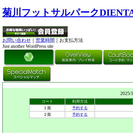
菊川フットサルパークDIENT
お問い合わせ
｜
営業時間
｜お支払方法
Just another WordPress site
2025/
コート
利用方法
１面
予約する
２面
予約する