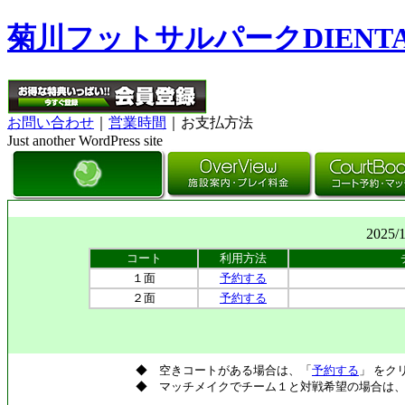
菊川フットサルパークDIENT
お問い合わせ
｜
営業時間
｜お支払方法
Just another WordPress site
2025/
コート
利用方法
１面
予約する
２面
予約する
◆ 空きコートがある場合は、「
予約する
」 をク
◆ マッチメイクでチーム１と対戦希望の場合は