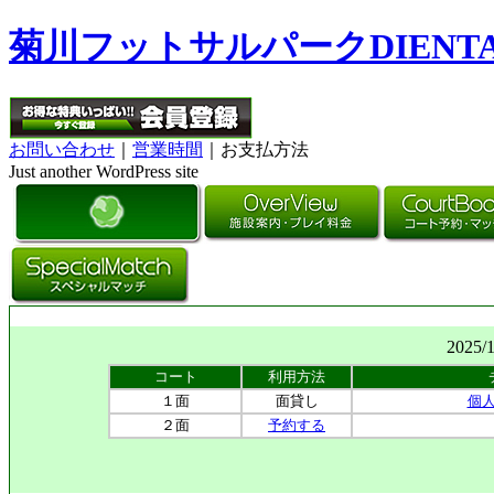
菊川フットサルパークDIENT
お問い合わせ
｜
営業時間
｜お支払方法
Just another WordPress site
2025/
コート
利用方法
１面
面貸し
個
２面
予約する