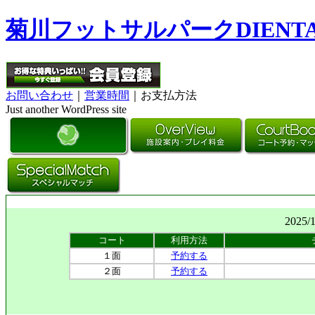
菊川フットサルパークDIENT
お問い合わせ
｜
営業時間
｜お支払方法
Just another WordPress site
2025/
コート
利用方法
１面
予約する
２面
予約する